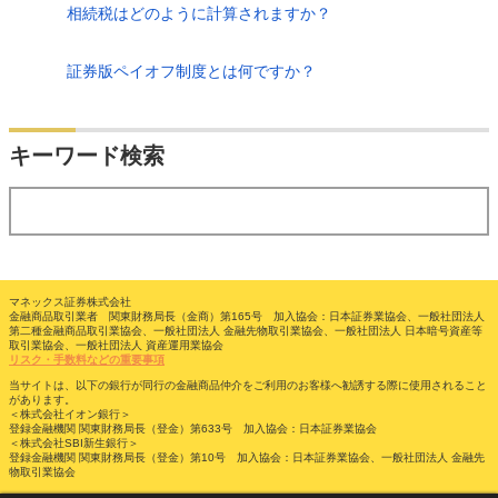
相続税はどのように計算されますか？
証券版ペイオフ制度とは何ですか？
検索
キーワード検索
する
マネックス証券株式会社
金融商品取引業者 関東財務局長（金商）第165号 加入協会：日本証券業協会、一般社団法人
第二種金融商品取引業協会、一般社団法人 金融先物取引業協会、一般社団法人 日本暗号資産等
取引業協会、一般社団法人 資産運用業協会
リスク・手数料などの重要事項
当サイトは、以下の銀行が同行の金融商品仲介をご利用のお客様へ勧誘する際に使用されること
があります。
＜株式会社イオン銀行＞
登録金融機関 関東財務局長（登金）第633号 加入協会：日本証券業協会
＜株式会社SBI新生銀行＞
登録金融機関 関東財務局長（登金）第10号 加入協会：日本証券業協会、一般社団法人 金融先
物取引業協会