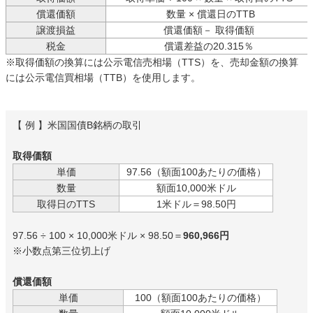
償還価額
数量 × 償還日のTTB
譲渡損益
償還価額－ 取得価額
税金
償還差益の20.315％
※取得価額の換算には公示電信売相場（TTS）を、売却金額の換算
には公示電信買相場（TTB）を使用します。
【 例 】米国国債B銘柄の取引
取得価額
単価
97.56（額面100あたりの価格）
数量
額面10,000米ドル
取得日のTTS
1米ドル＝98.50円
97.56 ÷ 100 × 10,000米ドル × 98.50＝
960,966円
※小数点第三位切上げ
償還価額
単価
100（額面100あたりの価格）