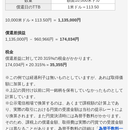
数量
額面10,000米ドル
償還日のTTB
1米ドル＝113.50
10,000米ドル × 113.50円 ＝
1,135,000円
償還差損益
1,135,000円 － 960,966円 ＝
174,034円
税金
償還差益に対して20.315%の税金がかかります。
174,034円 × 20.315% =
35,355円
※この例では経過利子は無いものとしていますが、あれば取得価
額に加算します。
※上記の買付け以前に同一銘柄を保有していなかったものとして
計算しています。
※公示電信相場で換算するのは、あくまで課税額の計算上であ
り、実際の取引における円貨の受渡金額は当社の提示レートによ
り換算されます。また円貨決済時には為替手数料がかかります。
そのため、課税上の償還金額、取得費は実際の円貨での受渡金額
とは異なることがあります。為替手数料の詳細は「
為替手数料一