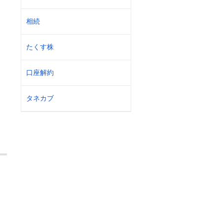
相続
たくす株
口座解約
タネカブ