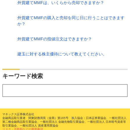
外貨建てMMFは、いくらから売却できますか？
外貨建てMMFの購入と売却を同じ日に行うことはできます
か？
外貨建てMMFの指値注文はできますか？
建玉に対する株主優待について教えてください。
検索
キーワード検索
する
マネックス証券株式会社
金融商品取引業者 関東財務局長（金商）第165号 加入協会：日本証券業協会、一般社団法人
第二種金融商品取引業協会、一般社団法人 金融先物取引業協会、一般社団法人 日本暗号資産等
取引業協会、一般社団法人 資産運用業協会
リスク・手数料などの重要事項