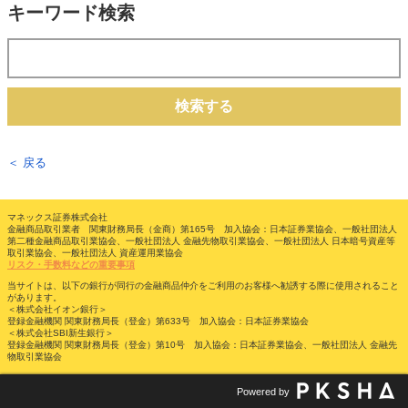
キーワード検索
検索する
＜ 戻る
マネックス証券株式会社
金融商品取引業者 関東財務局長（金商）第165号 加入協会：日本証券業協会、一般社団法人
第二種金融商品取引業協会、一般社団法人 金融先物取引業協会、一般社団法人 日本暗号資産等
取引業協会、一般社団法人 資産運用業協会
リスク・手数料などの重要事項
当サイトは、以下の銀行が同行の金融商品仲介をご利用のお客様へ勧誘する際に使用されること
があります。
＜株式会社イオン銀行＞
登録金融機関 関東財務局長（登金）第633号 加入協会：日本証券業協会
＜株式会社SBI新生銀行＞
登録金融機関 関東財務局長（登金）第10号 加入協会：日本証券業協会、一般社団法人 金融先
物取引業協会
Powered by