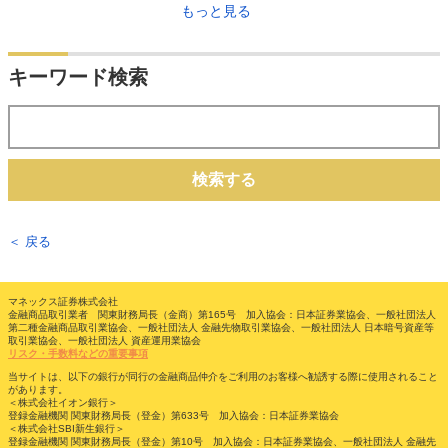
もっと見る
キーワード検索
検索する
＜ 戻る
マネックス証券株式会社
金融商品取引業者 関東財務局長（金商）第165号 加入協会：日本証券業協会、一般社団法人
第二種金融商品取引業協会、一般社団法人 金融先物取引業協会、一般社団法人 日本暗号資産等
取引業協会、一般社団法人 資産運用業協会
リスク・手数料などの重要事項
当サイトは、以下の銀行が同行の金融商品仲介をご利用のお客様へ勧誘する際に使用されること
があります。
＜株式会社イオン銀行＞
登録金融機関 関東財務局長（登金）第633号 加入協会：日本証券業協会
＜株式会社SBI新生銀行＞
登録金融機関 関東財務局長（登金）第10号 加入協会：日本証券業協会、一般社団法人 金融先