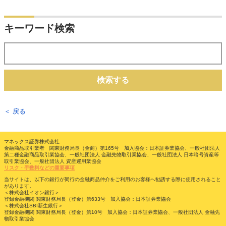
キーワード検索
検索する
＜ 戻る
マネックス証券株式会社
金融商品取引業者 関東財務局長（金商）第165号 加入協会：日本証券業協会、一般社団法人
第二種金融商品取引業協会、一般社団法人 金融先物取引業協会、一般社団法人 日本暗号資産等
取引業協会、一般社団法人 資産運用業協会
リスク・手数料などの重要事項
当サイトは、以下の銀行が同行の金融商品仲介をご利用のお客様へ勧誘する際に使用されること
があります。
＜株式会社イオン銀行＞
登録金融機関 関東財務局長（登金）第633号 加入協会：日本証券業協会
＜株式会社SBI新生銀行＞
登録金融機関 関東財務局長（登金）第10号 加入協会：日本証券業協会、一般社団法人 金融先
物取引業協会