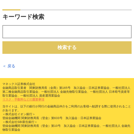
キーワード検索
検索する
＜ 戻る
マネックス証券株式会社
金融商品取引業者 関東財務局長（金商）第165号 加入協会：日本証券業協会、一般社団法人
第二種金融商品取引業協会、一般社団法人 金融先物取引業協会、一般社団法人 日本暗号資産等
取引業協会、一般社団法人 資産運用業協会
リスク・手数料などの重要事項
当サイトは、以下の銀行が同行の金融商品仲介をご利用のお客様へ勧誘する際に使用されること
があります。
＜株式会社イオン銀行＞
登録金融機関 関東財務局長（登金）第633号 加入協会：日本証券業協会
＜株式会社SBI新生銀行＞
登録金融機関 関東財務局長（登金）第10号 加入協会：日本証券業協会、一般社団法人 金融先
物取引業協会