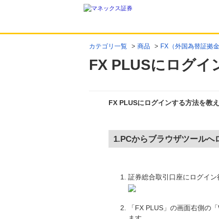
カテゴリ一覧
>
商品
>
FX（外国為替証拠
FX PLUSにロ
FX PLUSにログインする方法を教
回答
1.PCからブラウザツール
証券総合取引口座にログイン
「FX PLUS」の画面右側
ます。