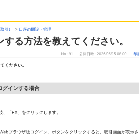
金取引）
>
口座の開設・管理
グインする方法を教えてください。
No : 91
公開日時 : 2026/06/15 08:00
印
えてください。
へログインする場合
後、「FX」をクリックします。
の「Webブラウザ版ログイン」ボタンをクリックすると、取引画面が表示