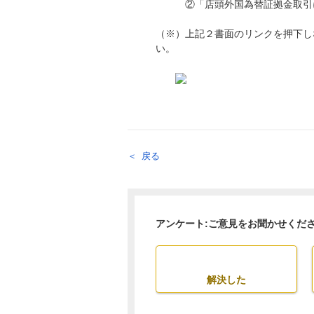
②「店頭外国為替証拠金取引に
（※）上記２書面のリンクを押下し
い。
​​​​
戻る
アンケート:ご意見をお聞かせくだ
解決した