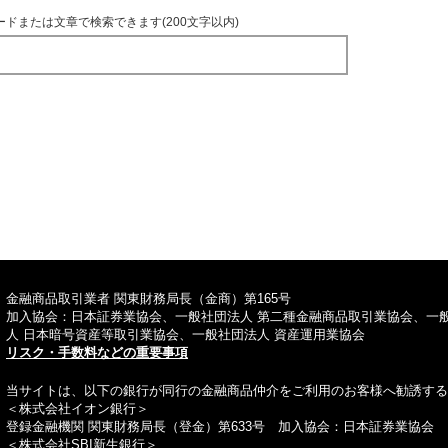
ードまたは文章で検索できます(200文字以内)
TOPへ
金融商品取引業者 関東財務局長（金商）第165号
加入協会：日本証券業協会、一般社団法人 第二種金融商品取引業協会、一
人 日本暗号資産等取引業協会、一般社団法人 資産運用業協会
リスク・手数料などの重要事項
当サイトは、以下の銀行が同行の金融商品仲介をご利用のお客様へ勧誘する
＜株式会社イオン銀行＞
登録金融機関 関東財務局長（登金）第633号 加入協会：日本証券業協会
＜株式会社SBI新生銀行＞