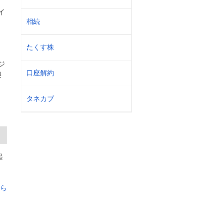
イ
相続
たくす株
ジ
口座解約
契
タネカブ
起
ちら