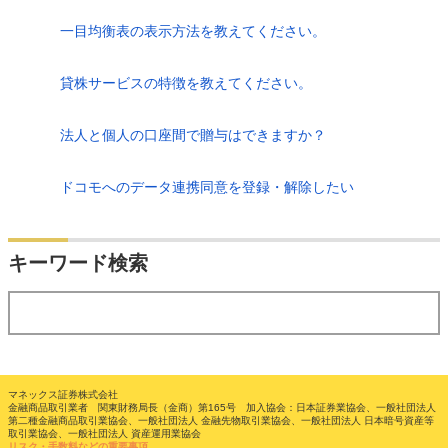
一目均衡表の表示方法を教えてください。
貸株サービスの特徴を教えてください。
法人と個人の口座間で贈与はできますか？
ドコモへのデータ連携同意を登録・解除したい
検索
キーワード検索
する
マネックス証券株式会社
金融商品取引業者 関東財務局長（金商）第165号 加入協会：日本証券業協会、一般社団法人
第二種金融商品取引業協会、一般社団法人 金融先物取引業協会、一般社団法人 日本暗号資産等
取引業協会、一般社団法人 資産運用業協会
リスク・手数料などの重要事項