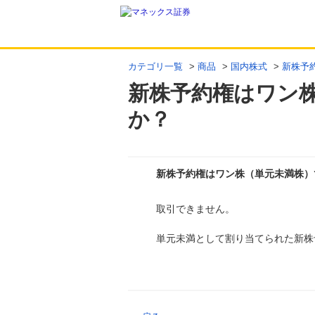
カテゴリ一覧
>
商品
>
国内株式
>
新株予
新株予約権はワン
か？
新株予約権はワン株（単元未満株）
取引できません。
回答
単元未満として割り当てられた新株