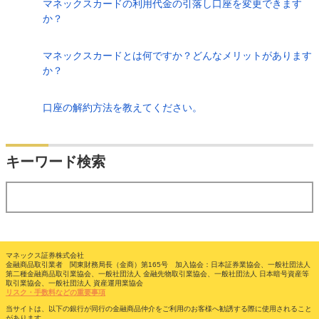
マネックスカードの利用代金の引落し口座を変更できます
か？
マネックスカードとは何ですか？どんなメリットがあります
か？
口座の解約方法を教えてください。
検索
キーワード検索
する
マネックス証券株式会社
金融商品取引業者 関東財務局長（金商）第165号 加入協会：日本証券業協会、一般社団法人
第二種金融商品取引業協会、一般社団法人 金融先物取引業協会、一般社団法人 日本暗号資産等
取引業協会、一般社団法人 資産運用業協会
リスク・手数料などの重要事項
当サイトは、以下の銀行が同行の金融商品仲介をご利用のお客様へ勧誘する際に使用されること
があります。