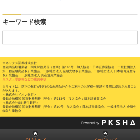
検索
キーワード検索
する
マネックス証券株式会社
金融商品取引業者 関東財務局長（金商）第165号 加入協会：日本証券業協会、一般社団法人
第二種金融商品取引業協会、一般社団法人 金融先物取引業協会、一般社団法人 日本暗号資産等
取引業協会、一般社団法人 資産運用業協会
リスク・手数料などの重要事項
当サイトは、以下の銀行が同行の金融商品仲介をご利用のお客様へ勧誘する際に使用されること
があります。
＜株式会社イオン銀行＞
登録金融機関 関東財務局長（登金）第633号 加入協会：日本証券業協会
＜株式会社SBI新生銀行＞
登録金融機関 関東財務局長（登金）第10号 加入協会：日本証券業協会、一般社団法人 金融先
物取引業協会
Powered by