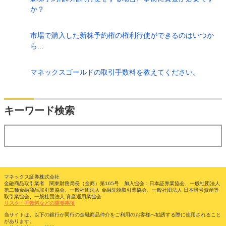
か？
市場で購入した新株予約権の権利行使ができるのはいつか
ら...
マネックスゴールドの取引手数料を教えてください。
検索
キーワード検索
する
マネックス証券株式会社
金融商品取引業者 関東財務局長（金商）第165号 加入協会：日本証券業協会、一般社団法人
第二種金融商品取引業協会、一般社団法人 金融先物取引業協会、一般社団法人 日本暗号資産等
取引業協会、一般社団法人 資産運用業協会
リスク・手数料などの重要事項
当サイトは、以下の銀行が同行の金融商品仲介をご利用のお客様へ勧誘する際に使用されること
があります。