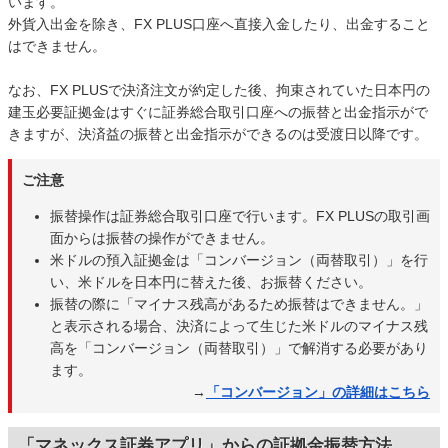
います。
外貨入出金を除き、FX PLUS口座へ直接入金したり、出金すること
はできません。
なお、FX PLUSで決済注文が約定した後、拘束されていた日本円の
建玉必要証拠金はすぐに証券総合取引口座への振替と出金指示がで
きますが、決済益の振替と出金指示ができるのは受渡日以降です。
ご注意
振替操作は証券総合取引口座で行います。FX PLUSの取引画
面からは振替の操作ができません。
米ドルの預入証拠金は「コンバージョン（両替取引）」を行
い、米ドルを日本円に替えた後、お振替ください。
振替の際に「マイナス残高があるため振替はできません。」
と表示される場合、決済によって生じた米ドルのマイナス残
高を「コンバージョン（両替取引）」で解消する必要があり
ます。
→
「コンバージョン」の詳細はこちら
「マネックス証券アプリ」からの証拠金振替方法