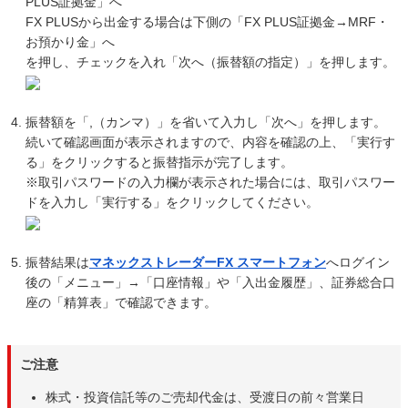
PLUS証拠金」へ
FX PLUSから出金する場合は下側の「FX PLUS証拠金→MRF・
お預かり金」へ
を押し、チェックを入れ「次へ（振替額の指定）」を押します。
振替額を「,（カンマ）」を省いて入力し「次へ」を押します。
続いて確認画面が表示されますので、内容を確認の上、「実行す
る」をクリックすると振替指示が完了します。
※取引パスワードの入力欄が表示された場合には、取引パスワー
ドを入力し「実行する」をクリックしてください。
振替結果は
マネックストレーダーFX スマートフォン
へログイン
後の「メニュー」→「口座情報」や「入出金履歴」、証券総合口
座の「精算表」で確認できます。
ご注意
株式・投資信託等のご売却代金は、受渡日の前々営業日