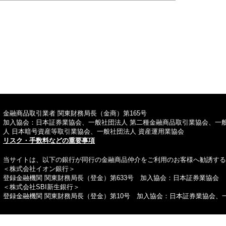
TOPへ
金融商品取引業者 関東財務局長（金商）第165号
加入協会：日本証券業協会、一般社団法人 第二種金融商品取引業協会、一
人 日本暗号資産等取引業協会、一般社団法人 資産運用業協会
リスク・手数料などの重要事項
当サイトは、以下の銀行が同行の金融商品仲介をご利用のお客様へ勧誘する
＜株式会社イオン銀行＞
登録金融機関 関東財務局長（登金）第633号 加入協会：日本証券業協会
＜株式会社SBI新生銀行＞
登録金融機関 関東財務局長（登金）第10号 加入協会：日本証券業協会、