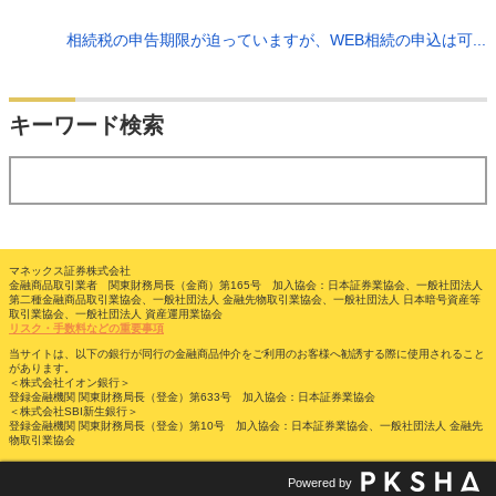
相続税の申告期限が迫っていますが、WEB相続の申込は可...
検索
キーワード検索
する
マネックス証券株式会社
金融商品取引業者 関東財務局長（金商）第165号 加入協会：日本証券業協会、一般社団法人
第二種金融商品取引業協会、一般社団法人 金融先物取引業協会、一般社団法人 日本暗号資産等
取引業協会、一般社団法人 資産運用業協会
リスク・手数料などの重要事項
当サイトは、以下の銀行が同行の金融商品仲介をご利用のお客様へ勧誘する際に使用されること
があります。
＜株式会社イオン銀行＞
登録金融機関 関東財務局長（登金）第633号 加入協会：日本証券業協会
＜株式会社SBI新生銀行＞
登録金融機関 関東財務局長（登金）第10号 加入協会：日本証券業協会、一般社団法人 金融先
物取引業協会
Powered by