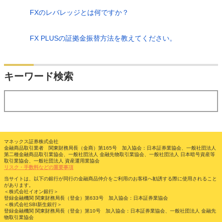
FXのレバレッジとは何ですか？
FX PLUSの証拠金振替方法を教えてください。
検索
キーワード検索
する
マネックス証券株式会社
金融商品取引業者 関東財務局長（金商）第165号 加入協会：日本証券業協会、一般社団法人
第二種金融商品取引業協会、一般社団法人 金融先物取引業協会、一般社団法人 日本暗号資産等
取引業協会、一般社団法人 資産運用業協会
リスク・手数料などの重要事項
当サイトは、以下の銀行が同行の金融商品仲介をご利用のお客様へ勧誘する際に使用されること
があります。
＜株式会社イオン銀行＞
登録金融機関 関東財務局長（登金）第633号 加入協会：日本証券業協会
＜株式会社SBI新生銀行＞
登録金融機関 関東財務局長（登金）第10号 加入協会：日本証券業協会、一般社団法人 金融先
物取引業協会