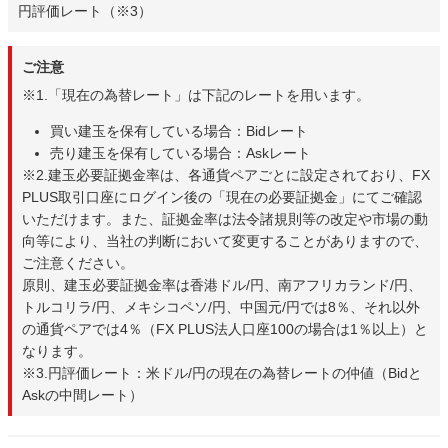
円評価レート（※3）
ご注意
※1.「現在の為替レート」は下記のレートを用います。
買い建玉を保有している場合：Bidレート
売り建玉を保有している場合：Askレート
※2.建玉必要証拠金率は、各通貨ペアごとに設定されており、FX
PLUS取引口座にログイン後の「現在の必要証拠金」にてご確認
いただけます。また、証拠金率は法令諸規則等の改定や市場の動
向等により、当社の判断において変更することがありますので、
ご注意ください。
原則、建玉必要証拠金率は香港ドル/円、南アフリカランド/円、
トルコリラ/円、メキシコペソ/円、中国元/円では8％、それ以外
の通貨ペアでは4％（FX PLUS法人口座100の場合は1％以上）と
なります。
※3.円評価レート：米ドル/円の現在の為替レートの仲値（Bidと
Askの中間レート）