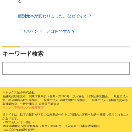
と...
個別元本が変わりました。なぜですか？
「サスペンド」とは何ですか？
検索
キーワード検索
する
マネックス証券株式会社
金融商品取引業者 関東財務局長（金商）第165号 加入協会：日本証券業協会、一般社団法人
第二種金融商品取引業協会、一般社団法人 金融先物取引業協会、一般社団法人 日本暗号資産等
取引業協会、一般社団法人 資産運用業協会
リスク・手数料などの重要事項
当サイトは、以下の銀行が同行の金融商品仲介をご利用のお客様へ勧誘する際に使用されること
があります。
＜株式会社イオン銀行＞
登録金融機関 関東財務局長（登金）第633号 加入協会：日本証券業協会
＜株式会社SBI新生銀行＞