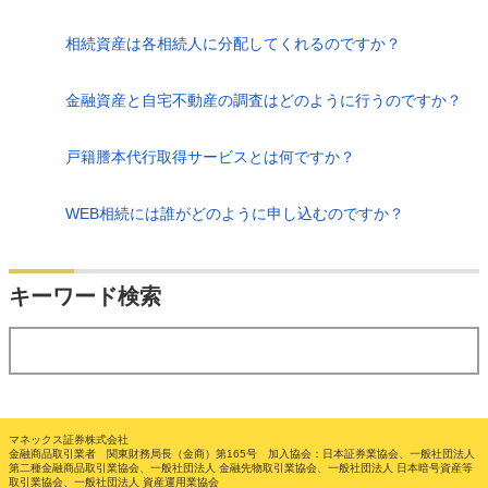
相続資産は各相続人に分配してくれるのですか？
金融資産と自宅不動産の調査はどのように行うのですか？
戸籍謄本代行取得サービスとは何ですか？
WEB相続には誰がどのように申し込むのですか？
検索
キーワード検索
する
マネックス証券株式会社
金融商品取引業者 関東財務局長（金商）第165号 加入協会：日本証券業協会、一般社団法人
第二種金融商品取引業協会、一般社団法人 金融先物取引業協会、一般社団法人 日本暗号資産等
取引業協会、一般社団法人 資産運用業協会