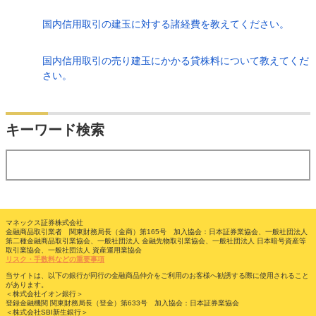
国内信用取引の建玉に対する諸経費を教えてください。
国内信用取引の売り建玉にかかる貸株料について教えてくだ
さい。
検索
キーワード検索
する
マネックス証券株式会社
金融商品取引業者 関東財務局長（金商）第165号 加入協会：日本証券業協会、一般社団法人
第二種金融商品取引業協会、一般社団法人 金融先物取引業協会、一般社団法人 日本暗号資産等
取引業協会、一般社団法人 資産運用業協会
リスク・手数料などの重要事項
当サイトは、以下の銀行が同行の金融商品仲介をご利用のお客様へ勧誘する際に使用されること
があります。
＜株式会社イオン銀行＞
登録金融機関 関東財務局長（登金）第633号 加入協会：日本証券業協会
＜株式会社SBI新生銀行＞