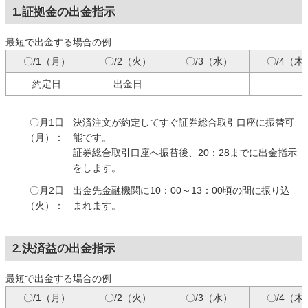
1.証拠金の出金指示
最短で出金する場合の例
〇/1（月）
〇/2（火）
〇/3（水）
〇/4（木
約定日
出金日
〇月1日
決済注文が約定してすぐ証券総合取引口座に振替可
（月）：
能です。
証券総合取引口座へ振替後、20：28までに出金指示
をします。
〇月2日
出金先金融機関に10：00～13：00頃の間に振り込
（火）：
まれます。
2.決済益の出金指示
最短で出金する場合の例
〇/1（月）
〇/2（火）
〇/3（水）
〇/4（木