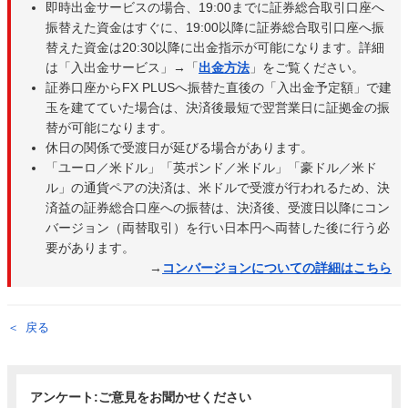
即時出金サービスの場合、19:00までに証券総合取引口座へ
振替えた資金はすぐに、19:00以降に証券総合取引口座へ振
替えた資金は20:30以降に出金指示が可能になります。詳細
は「入出金サービス」→「
出金方法
」をご覧ください。
証券口座からFX PLUSへ振替た直後の「入出金予定額」で建
玉を建てていた場合は、決済後最短で翌営業日に証拠金の振
替が可能になります。
休日の関係で受渡日が延びる場合があります。
「ユーロ／米ドル」「英ポンド／米ドル」「豪ドル／米ド
ル」の通貨ペアの決済は、米ドルで受渡が行われるため、決
済益の証券総合口座への振替は、決済後、受渡日以降にコン
バージョン（両替取引）を行い日本円へ両替した後に行う必
要があります。
→
コンバージョンについての詳細はこちら
戻る
アンケート:ご意見をお聞かせください