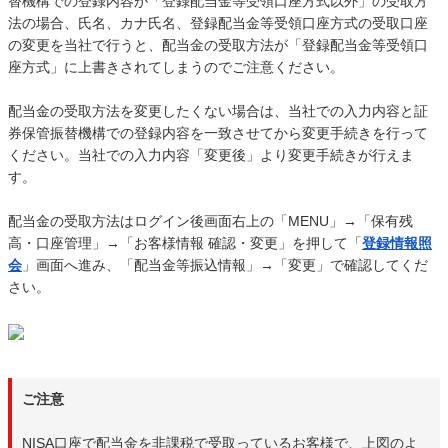
替機構での登録内容が「登録配当金等受領口座方式以外」の受取方
法の場合、氏名、カナ氏名、登録配当金等受領口座方式の受取口座
の変更を当社で行うと、配当金の受取方法が「登録配当金等受領口
座方式」に上書きされてしまうのでご注意ください。
配当金の受取方法を変更したくない場合は、当社での入力内容と証
券保管振替機構での登録内容を一致させてから変更手続きを行って
ください。当社での入力内容「変更後」より変更手続きが行えま
す。
配当金の受取方法はログイン後画面右上の「MENU」→「保有残
高・口座管理」→「お客様情報 確認・変更」を押して「
登録情報照
会
」画面へ進み、「配当金等振込情報」→「変更」で確認してくだ
さい。
ご注意
NISA口座で配当金を非課税で受取っているお客様で、上図のよ