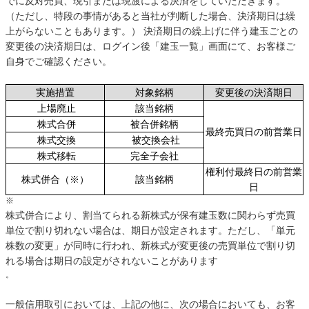
でに反対売買、現引または現渡による決済をしていただきます。
（ただし、特段の事情があると当社が判断した場合、決済期日は繰
上がらないこともあります。） 決済期日の繰上げに伴う建玉ごとの
変更後の決済期日は、ログイン後「建玉一覧」画面にて、お客様ご
自身でご確認ください。
実施措置
対象銘柄
変更後の決済期日
上場廃止
該当銘柄
株式合併
被合併銘柄
最終売買日の前営業日
株式交換
被交換会社
株式移転
完全子会社
権利付最終日の前営業
株式併合（※）
該当銘柄
日
※
株式併合により、割当てられる新株式が保有建玉数に関わらず売買
単位で割り切れない場合は、期日が設定されます。ただし、「単元
株数の変更」が同時に行われ、新株式が変更後の売買単位で割り切
れる場合は期日の設定がされないことがあります
。
一般信用取引においては、上記の他に、次の場合においても、お客