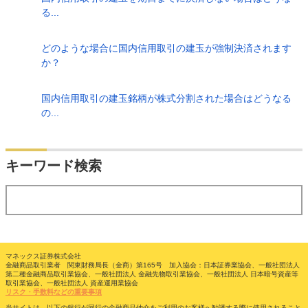
る...
どのような場合に国内信用取引の建玉が強制決済されます
か？
国内信用取引の建玉銘柄が株式分割された場合はどうなる
の...
検索
キーワード検索
する
マネックス証券株式会社
金融商品取引業者 関東財務局長（金商）第165号 加入協会：日本証券業協会、一般社団法人
第二種金融商品取引業協会、一般社団法人 金融先物取引業協会、一般社団法人 日本暗号資産等
取引業協会、一般社団法人 資産運用業協会
リスク・手数料などの重要事項
当サイトは、以下の銀行が同行の金融商品仲介をご利用のお客様へ勧誘する際に使用されること