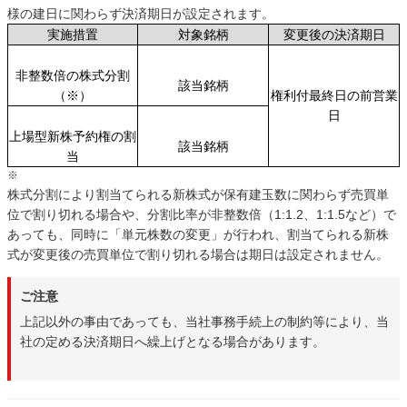
様の建日に関わらず決済期日が設定されます。
実施措置
対象銘柄
変更後の決済期日
非整数倍の株式分割
該当銘柄
（※）
権利付最終日の前営業
日
上場型新株予約権の割
該当銘柄
当
※
株式分割により割当てられる新株式が保有建玉数に関わらず売買単
位で割り切れる場合や、分割比率が非整数倍（1:1.2、1:1.5など）で
あっても、同時に「単元株数の変更」が行われ、割当てられる新株
式が変更後の売買単位で割り切れる場合は期日は設定されません。
ご注意
上記以外の事由であっても、当社事務手続上の制約等により、当
社の定める決済期日へ繰上げとなる場合があります。