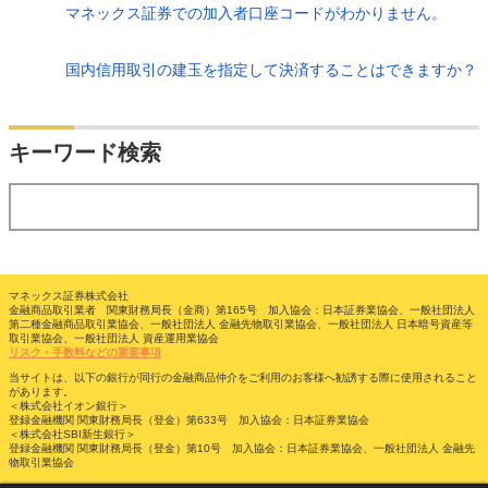
マネックス証券での加入者口座コードがわかりません。
国内信用取引の建玉を指定して決済することはできますか？
検索
キーワード検索
する
マネックス証券株式会社
金融商品取引業者 関東財務局長（金商）第165号 加入協会：日本証券業協会、一般社団法人
第二種金融商品取引業協会、一般社団法人 金融先物取引業協会、一般社団法人 日本暗号資産等
取引業協会、一般社団法人 資産運用業協会
リスク・手数料などの重要事項
当サイトは、以下の銀行が同行の金融商品仲介をご利用のお客様へ勧誘する際に使用されること
があります。
＜株式会社イオン銀行＞
登録金融機関 関東財務局長（登金）第633号 加入協会：日本証券業協会
＜株式会社SBI新生銀行＞
登録金融機関 関東財務局長（登金）第10号 加入協会：日本証券業協会、一般社団法人 金融先
物取引業協会