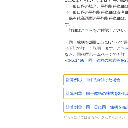
□
こんなときはどうなる？“平均取
・一般口座の場合、平均取得単価
⇒
一般口座の平均取得単価は参考
保有残高画面の平均取得単価は、
す。
詳細は
こちら
をご確認ください
・同一銘柄を2回以上にわたって買
⇒下記で詳しく説明します。
こち
なお、国税庁ホームページでも詳
≪
No.1466 同一銘柄の株式等
計算例① 1回で買付けた場合
計算例② 同一銘柄の株式を2回
計算例③ 同一日に同一銘柄を売
どちらに当てはまるか、選んでください