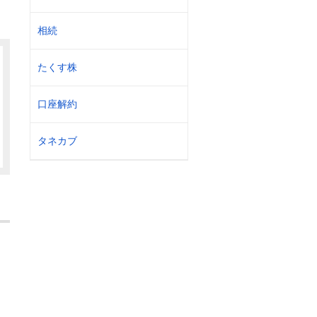
相続
たくす株
口座解約
タネカブ