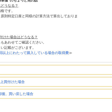
得単価”のちょっと先の話
はどうなる？
価格です。
原則特定口座と同様の計算方法で算出しておりま
。
付けた場合はどうなる？
ら
もあわせてご確認ください。
しい記載がございます。
を2回以上にわたって購入している場合の取得費
≫
以上買付けた場合
却後、買い戻した場合