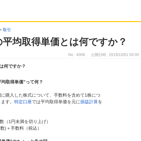
>
取引
の平均取得単価とは何ですか？
No : 4008
公開日時 : 2019/10/01 00:00
は何ですか？
平均取得単価”って何？
間に購入した株式について、手数料を含めて1株につ
します。
特定口座
では平均取得単価を元に
損益計算
を
有株数（1円未満を切り上げ）
数)＋手数料（税込）