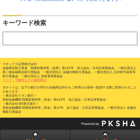
検索
キーワード検索
する
マネックス証券株式会社
金融商品取引業者 関東財務局長（金商）第165号 加入協会：日本証券業協会、一般社団法人
第二種金融商品取引業協会、一般社団法人 金融先物取引業協会、一般社団法人 日本暗号資産等
取引業協会、一般社団法人 資産運用業協会
リスク・手数料などの重要事項
当サイトは、以下の銀行が同行の金融商品仲介をご利用のお客様へ勧誘する際に使用されること
があります。
＜株式会社イオン銀行＞
登録金融機関 関東財務局長（登金）第633号 加入協会：日本証券業協会
＜株式会社SBI新生銀行＞
登録金融機関 関東財務局長（登金）第10号 加入協会：日本証券業協会、一般社団法人 金融先
物取引業協会
Powered by