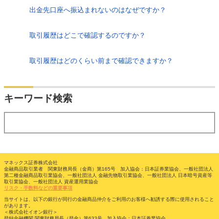
出金先口座へ振込まれないのはなぜですか？
取引履歴はどこで確認するのですか？
取引履歴はどのくらい前まで確認できますか？
検索
キーワード検索
する
マネックス証券株式会社
金融商品取引業者 関東財務局長（金商）第165号 加入協会：日本証券業協会、一般社団法人
第二種金融商品取引業協会、一般社団法人 金融先物取引業協会、一般社団法人 日本暗号資産等
取引業協会、一般社団法人 資産運用業協会
リスク・手数料などの重要事項
当サイトは、以下の銀行が同行の金融商品仲介をご利用のお客様へ勧誘する際に使用されること
があります。
＜株式会社イオン銀行＞
登録金融機関 関東財務局長（登金）第633号 加入協会：日本証券業協会