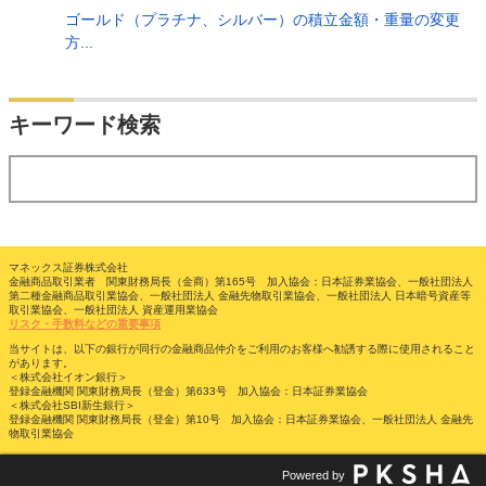
ゴールド（プラチナ、シルバー）の積立金額・重量の変更
方...
検索
キーワード検索
する
マネックス証券株式会社
金融商品取引業者 関東財務局長（金商）第165号 加入協会：日本証券業協会、一般社団法人
第二種金融商品取引業協会、一般社団法人 金融先物取引業協会、一般社団法人 日本暗号資産等
取引業協会、一般社団法人 資産運用業協会
リスク・手数料などの重要事項
当サイトは、以下の銀行が同行の金融商品仲介をご利用のお客様へ勧誘する際に使用されること
があります。
＜株式会社イオン銀行＞
登録金融機関 関東財務局長（登金）第633号 加入協会：日本証券業協会
＜株式会社SBI新生銀行＞
登録金融機関 関東財務局長（登金）第10号 加入協会：日本証券業協会、一般社団法人 金融先
物取引業協会
Powered by