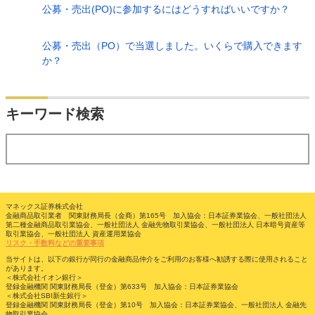
公募・売出(PO)に参加するにはどうすればいいですか？
公募・売出（PO）で当選しました。いくらで購入できます
か？
検索
キーワード検索
する
マネックス証券株式会社
金融商品取引業者 関東財務局長（金商）第165号 加入協会：日本証券業協会、一般社団法人
第二種金融商品取引業協会、一般社団法人 金融先物取引業協会、一般社団法人 日本暗号資産等
取引業協会、一般社団法人 資産運用業協会
リスク・手数料などの重要事項
当サイトは、以下の銀行が同行の金融商品仲介をご利用のお客様へ勧誘する際に使用されること
があります。
＜株式会社イオン銀行＞
登録金融機関 関東財務局長（登金）第633号 加入協会：日本証券業協会
＜株式会社SBI新生銀行＞
登録金融機関 関東財務局長（登金）第10号 加入協会：日本証券業協会、一般社団法人 金融先
物取引業協会