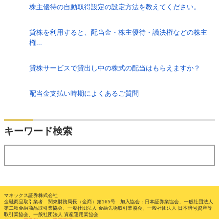
株主優待の自動取得設定の設定方法を教えてください。
貸株を利用すると、配当金・株主優待・議決権などの株主
権...
貸株サービスで貸出し中の株式の配当はもらえますか？
配当金支払い時期によくあるご質問
検索
キーワード検索
する
マネックス証券株式会社
金融商品取引業者 関東財務局長（金商）第165号 加入協会：日本証券業協会、一般社団法人
第二種金融商品取引業協会、一般社団法人 金融先物取引業協会、一般社団法人 日本暗号資産等
取引業協会、一般社団法人 資産運用業協会