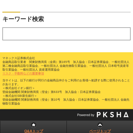
検索
キーワード検索
する
マネックス証券株式会社
金融商品取引業者 関東財務局長（金商）第165号 加入協会：日本証券業協会、一般社団法人
第二種金融商品取引業協会、一般社団法人 金融先物取引業協会、一般社団法人 日本暗号資産等
取引業協会、一般社団法人 資産運用業協会
リスク・手数料などの重要事項
当サイトは、以下の銀行が同行の金融商品仲介をご利用のお客様へ勧誘する際に使用されること
があります。
＜株式会社イオン銀行＞
登録金融機関 関東財務局長（登金）第633号 加入協会：日本証券業協会
＜株式会社SBI新生銀行＞
登録金融機関 関東財務局長（登金）第10号 加入協会：日本証券業協会、一般社団法人 金融先
物取引業協会
Powered by
Q&Aトップ
ページトップ