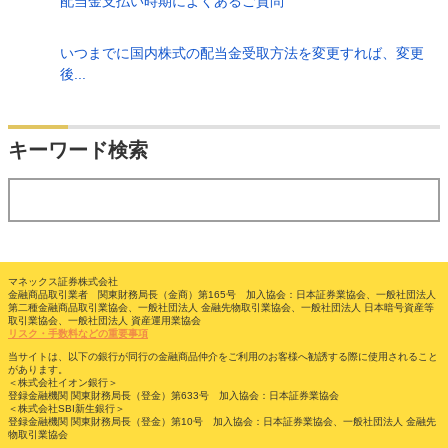
配当金支払い時期によくあるご質問
いつまでに国内株式の配当金受取方法を変更すれば、変更
後...
検索
キーワード検索
する
マネックス証券株式会社
金融商品取引業者 関東財務局長（金商）第165号 加入協会：日本証券業協会、一般社団法人
第二種金融商品取引業協会、一般社団法人 金融先物取引業協会、一般社団法人 日本暗号資産等
取引業協会、一般社団法人 資産運用業協会
リスク・手数料などの重要事項
当サイトは、以下の銀行が同行の金融商品仲介をご利用のお客様へ勧誘する際に使用されること
があります。
＜株式会社イオン銀行＞
登録金融機関 関東財務局長（登金）第633号 加入協会：日本証券業協会
＜株式会社SBI新生銀行＞
登録金融機関 関東財務局長（登金）第10号 加入協会：日本証券業協会、一般社団法人 金融先
物取引業協会