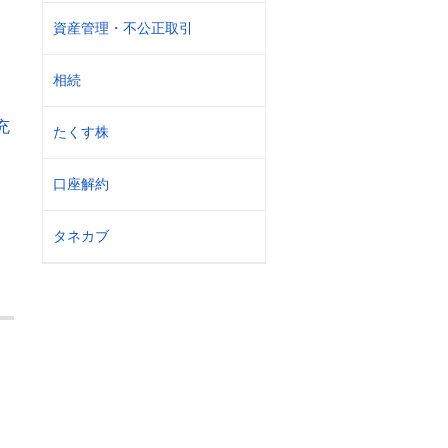
資産管理・不公正取引
相続
充
たくす株
口座解約
タネカブ