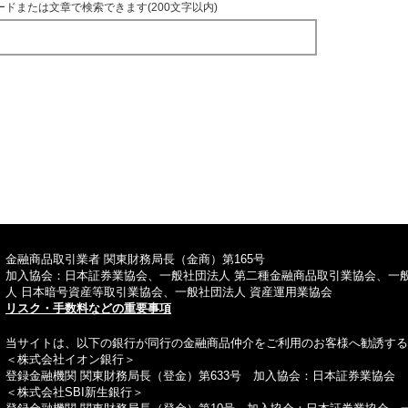
ードまたは文章で検索できます(200文字以内)
TOPへ
金融商品取引業者 関東財務局長（金商）第165号
加入協会：日本証券業協会、一般社団法人 第二種金融商品取引業協会、一
人 日本暗号資産等取引業協会、一般社団法人 資産運用業協会
リスク・手数料などの重要事項
当サイトは、以下の銀行が同行の金融商品仲介をご利用のお客様へ勧誘する
＜株式会社イオン銀行＞
登録金融機関 関東財務局長（登金）第633号 加入協会：日本証券業協会
＜株式会社SBI新生銀行＞