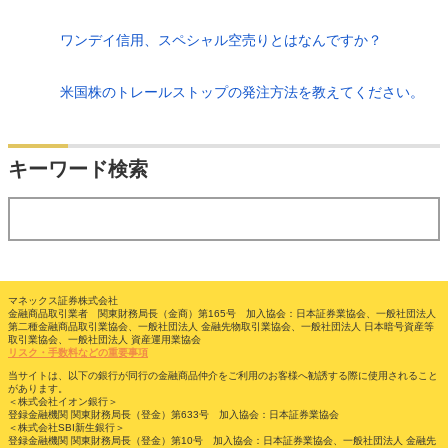
ワンデイ信用、スペシャル空売りとはなんですか？
米国株のトレールストップの発注方法を教えてください。
検索
キーワード検索
する
マネックス証券株式会社
金融商品取引業者 関東財務局長（金商）第165号 加入協会：日本証券業協会、一般社団法人
第二種金融商品取引業協会、一般社団法人 金融先物取引業協会、一般社団法人 日本暗号資産等
取引業協会、一般社団法人 資産運用業協会
リスク・手数料などの重要事項
当サイトは、以下の銀行が同行の金融商品仲介をご利用のお客様へ勧誘する際に使用されること
があります。
＜株式会社イオン銀行＞
登録金融機関 関東財務局長（登金）第633号 加入協会：日本証券業協会
＜株式会社SBI新生銀行＞
登録金融機関 関東財務局長（登金）第10号 加入協会：日本証券業協会、一般社団法人 金融先