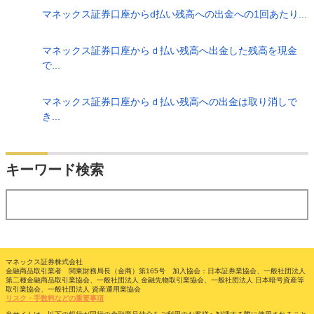
マネックス証券口座からd払い残高への出金への1回あたり...
マネックス証券口座からｄ払い残高へ出金した残高を現金
で...
マネックス証券口座からｄ払い残高への出金は取り消しで
き...
検索
キーワード検索
する
マネックス証券株式会社
金融商品取引業者 関東財務局長（金商）第165号 加入協会：日本証券業協会、一般社団法人
第二種金融商品取引業協会、一般社団法人 金融先物取引業協会、一般社団法人 日本暗号資産等
取引業協会、一般社団法人 資産運用業協会
リスク・手数料などの重要事項