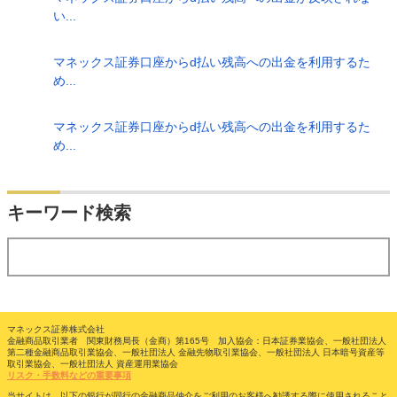
い...
マネックス証券口座からd払い残高への出金を利用するた
め...
マネックス証券口座からd払い残高への出金を利用するた
め...
検索
キーワード検索
する
マネックス証券株式会社
金融商品取引業者 関東財務局長（金商）第165号 加入協会：日本証券業協会、一般社団法人
第二種金融商品取引業協会、一般社団法人 金融先物取引業協会、一般社団法人 日本暗号資産等
取引業協会、一般社団法人 資産運用業協会
リスク・手数料などの重要事項
当サイトは、以下の銀行が同行の金融商品仲介をご利用のお客様へ勧誘する際に使用されること