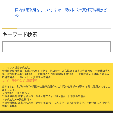
国内信用取引をしていますが、現物株式の買付可能額はど
の...
検索
キーワード検索
する
マネックス証券株式会社
金融商品取引業者 関東財務局長（金商）第165号 加入協会：日本証券業協会、一般社団法人
第二種金融商品取引業協会、一般社団法人 金融先物取引業協会、一般社団法人 日本暗号資産等
取引業協会、一般社団法人 資産運用業協会
リスク・手数料などの重要事項
当サイトは、以下の銀行が同行の金融商品仲介をご利用のお客様へ勧誘する際に使用されること
があります。
＜株式会社イオン銀行＞
登録金融機関 関東財務局長（登金）第633号 加入協会：日本証券業協会
＜株式会社SBI新生銀行＞
登録金融機関 関東財務局長（登金）第10号 加入協会：日本証券業協会、一般社団法人 金融先
物取引業協会