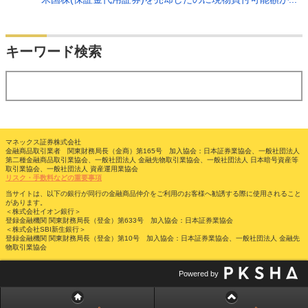
検索
キーワード検索
する
マネックス証券株式会社
金融商品取引業者 関東財務局長（金商）第165号 加入協会：日本証券業協会、一般社団法人
第二種金融商品取引業協会、一般社団法人 金融先物取引業協会、一般社団法人 日本暗号資産等
取引業協会、一般社団法人 資産運用業協会
リスク・手数料などの重要事項
当サイトは、以下の銀行が同行の金融商品仲介をご利用のお客様へ勧誘する際に使用されること
があります。
＜株式会社イオン銀行＞
登録金融機関 関東財務局長（登金）第633号 加入協会：日本証券業協会
＜株式会社SBI新生銀行＞
登録金融機関 関東財務局長（登金）第10号 加入協会：日本証券業協会、一般社団法人 金融先
物取引業協会
Powered by