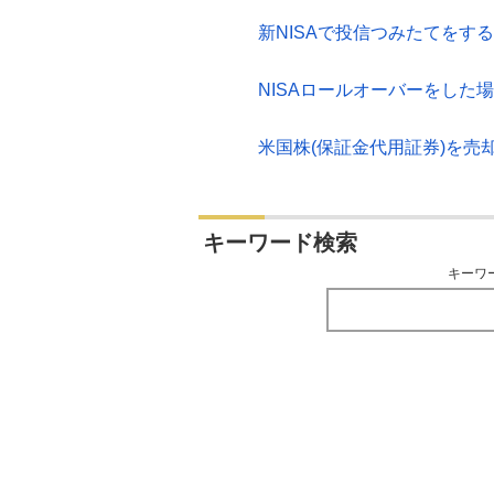
新NISAで投信つみたてをす
NISAロールオーバーをした
米国株(保証金代用証券)を
キーワード検索
キーワ