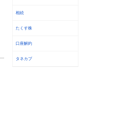
相続
たくす株
口座解約
タネカブ