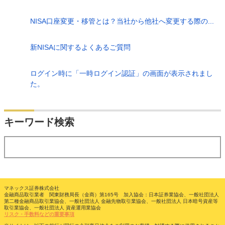
NISA口座変更・移管とは？当社から他社へ変更する際の...
新NISAに関するよくあるご質問
ログイン時に「一時ログイン認証」の画面が表示されまし
た。
検索
キーワード検索
する
マネックス証券株式会社
金融商品取引業者 関東財務局長（金商）第165号 加入協会：日本証券業協会、一般社団法人
第二種金融商品取引業協会、一般社団法人 金融先物取引業協会、一般社団法人 日本暗号資産等
取引業協会、一般社団法人 資産運用業協会
リスク・手数料などの重要事項