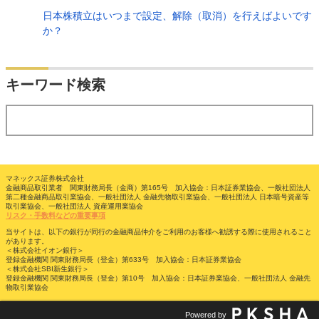
日本株積立はいつまで設定、解除（取消）を行えばよいです
か？
検索
キーワード検索
する
マネックス証券株式会社
金融商品取引業者 関東財務局長（金商）第165号 加入協会：日本証券業協会、一般社団法人
第二種金融商品取引業協会、一般社団法人 金融先物取引業協会、一般社団法人 日本暗号資産等
取引業協会、一般社団法人 資産運用業協会
リスク・手数料などの重要事項
当サイトは、以下の銀行が同行の金融商品仲介をご利用のお客様へ勧誘する際に使用されること
があります。
＜株式会社イオン銀行＞
登録金融機関 関東財務局長（登金）第633号 加入協会：日本証券業協会
＜株式会社SBI新生銀行＞
登録金融機関 関東財務局長（登金）第10号 加入協会：日本証券業協会、一般社団法人 金融先
物取引業協会
Powered by