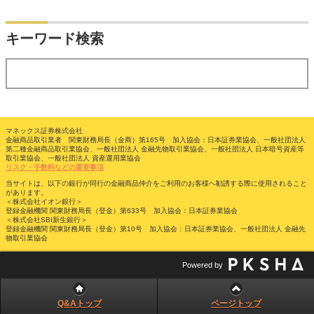
検索
キーワード検索
する
マネックス証券株式会社
金融商品取引業者 関東財務局長（金商）第165号 加入協会：日本証券業協会、一般社団法人
第二種金融商品取引業協会、一般社団法人 金融先物取引業協会、一般社団法人 日本暗号資産等
取引業協会、一般社団法人 資産運用業協会
リスク・手数料などの重要事項
当サイトは、以下の銀行が同行の金融商品仲介をご利用のお客様へ勧誘する際に使用されること
があります。
＜株式会社イオン銀行＞
登録金融機関 関東財務局長（登金）第633号 加入協会：日本証券業協会
＜株式会社SBI新生銀行＞
登録金融機関 関東財務局長（登金）第10号 加入協会：日本証券業協会、一般社団法人 金融先
物取引業協会
Powered by
Q&Aトップ
ページトップ