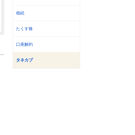
相続
たくす株
口座解約
タネカブ
？