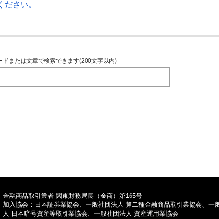
ください。
ードまたは文章で検索できます(200文字以内)
TOPへ
金融商品取引業者 関東財務局長（金商）第165号
加入協会：日本証券業協会、一般社団法人 第二種金融商品取引業協会、一
人 日本暗号資産等取引業協会、一般社団法人 資産運用業協会