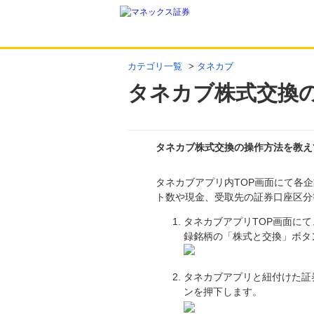
カテゴリ一覧
>
タネカブ
タネカブ株式交換
タネカブ株式交換の操作方法を教え
タネカブアプリ内TOP画面にて各
回答
ト数や現金、受取先の証券口座区分
タネカブアプリTOP画面に
録銘柄の「株式と交換」ボタ
タネカブアプリと紐付けた証
ンを押下します。