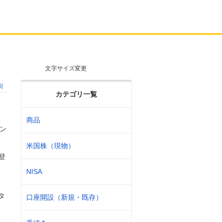
文字サイズ変更
刷
カテゴリ一覧
商品
ン
米国株（現物）
登
NISA
タ
口座開設（新規・既存）