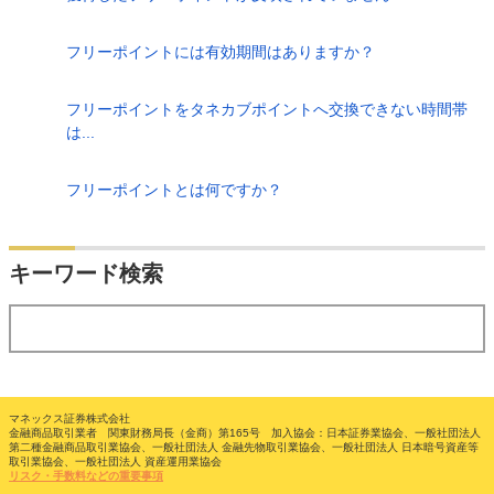
フリーポイントには有効期間はありますか？
フリーポイントをタネカブポイントへ交換できない時間帯
は...
フリーポイントとは何ですか？
検索
キーワード検索
する
マネックス証券株式会社
金融商品取引業者 関東財務局長（金商）第165号 加入協会：日本証券業協会、一般社団法人
第二種金融商品取引業協会、一般社団法人 金融先物取引業協会、一般社団法人 日本暗号資産等
取引業協会、一般社団法人 資産運用業協会
リスク・手数料などの重要事項