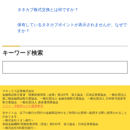
タネカブ株式交換とは何ですか？
保有しているタネカブポイントが表示されませんが、なぜで
すか？
検索
キーワード検索
する
マネックス証券株式会社
金融商品取引業者 関東財務局長（金商）第165号 加入協会：日本証券業協会、一般社団法人
第二種金融商品取引業協会、一般社団法人 金融先物取引業協会、一般社団法人 日本暗号資産等
取引業協会、一般社団法人 資産運用業協会
リスク・手数料などの重要事項
当サイトは、以下の銀行が同行の金融商品仲介をご利用のお客様へ勧誘する際に使用されること
があります。
＜株式会社イオン銀行＞
登録金融機関 関東財務局長（登金）第633号 加入協会：日本証券業協会
＜株式会社SBI新生銀行＞