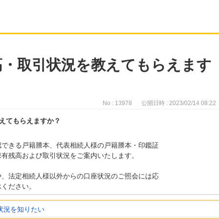
高・取引状況を教えてもらえます
No : 13978
公開日時 : 2023/02/14 08:22
えてもらえますか？
認できる戸籍謄本、代表相続人様の戸籍謄本・印鑑証
保有残高および取引状況をご案内いたします。
や、法定相続人様以外からの口座状況のご照会には応
承ください。
状況を知りたい