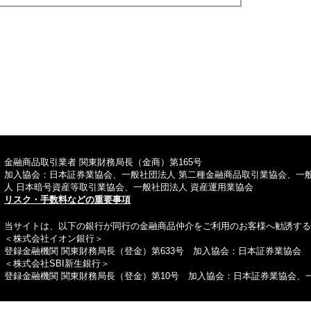
TOPへ
金融商品取引業者 関東財務局長（金商）第165号
加入協会：日本証券業協会、一般社団法人 第二種金融商品取引業協会、一
人 日本暗号資産等取引業協会、一般社団法人 資産運用業協会
リスク・手数料などの重要事項
当サイトは、以下の銀行が同行の金融商品仲介をご利用のお客様へ勧誘する
＜株式会社イオン銀行＞
登録金融機関 関東財務局長（登金）第633号 加入協会：日本証券業協会
＜株式会社SBI新生銀行＞
登録金融機関 関東財務局長（登金）第10号 加入協会：日本証券業協会、