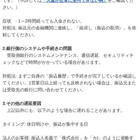
です。（※詳しくは
「入金が正常に受付できない例」
をご確認くだ
さい。）
症状 : 1～2時間経っても入金されない。
対処法: 振込元の金融機関に連絡し、「組戻し（振込の取消）」を依
頼してください。
2.銀行側のシステムや手続きの問題
受取側銀行のシステムメンテナンス、通信遅延、セキュリティチ
ェックなどで時間がかかっている場合があります。
対処法: まずご自身の「振込履歴」で手続きが完了しているか確認し
てください。1営業日以上経っても反映されない場合は、振込元また
は受取先の銀行に問い合わせてください。
3.その他の遅延要因
上記以外にも、以下のような場合に遅れることがあります。
タイミング: 休日明けや、振込が集中する日
法人のお客様: 振込人名義で「株式会社」を「カ)」のように省略す