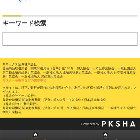
検索
キーワード検索
する
マネックス証券株式会社
金融商品取引業者 関東財務局長（金商）第165号 加入協会：日本証券業協会、一般社団法人
第二種金融商品取引業協会、一般社団法人 金融先物取引業協会、一般社団法人 日本暗号資産等
取引業協会、一般社団法人 資産運用業協会
リスク・手数料などの重要事項
当サイトは、以下の銀行が同行の金融商品仲介をご利用のお客様へ勧誘する際に使用されること
があります。
＜株式会社イオン銀行＞
登録金融機関 関東財務局長（登金）第633号 加入協会：日本証券業協会
＜株式会社SBI新生銀行＞
登録金融機関 関東財務局長（登金）第10号 加入協会：日本証券業協会、一般社団法人 金融先
物取引業協会
Powered by