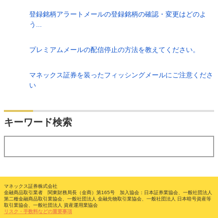
登録銘柄アラートメールの登録銘柄の確認・変更はどのよ
う...
プレミアムメールの配信停止の方法を教えてください。
マネックス証券を装ったフィッシングメールにご注意くださ
い
検索
キーワード検索
する
マネックス証券株式会社
金融商品取引業者 関東財務局長（金商）第165号 加入協会：日本証券業協会、一般社団法人
第二種金融商品取引業協会、一般社団法人 金融先物取引業協会、一般社団法人 日本暗号資産等
取引業協会、一般社団法人 資産運用業協会
リスク・手数料などの重要事項