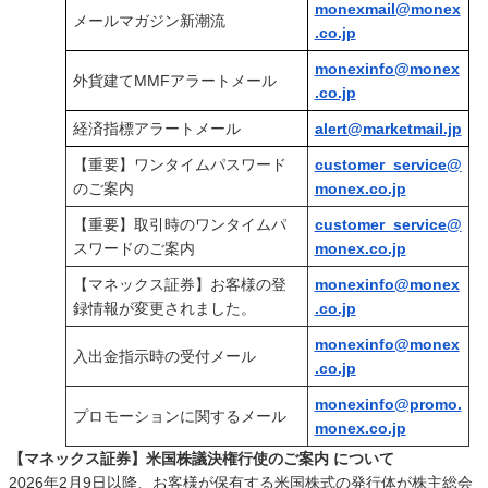
monexmail@monex
メールマガジン新潮流
.co.jp
monexinfo@monex
外貨建てMMFアラートメール
.co.jp
経済指標アラートメール
alert@marketmail.jp
【重要】ワンタイムパスワード
customer_service@
のご案内
monex.co.jp
【重要】取引時のワンタイムパ
customer_service@
スワードのご案内
monex.co.jp
【マネックス証券】お客様の登
monexinfo@monex
録情報が変更されました。
.co.jp
monexinfo@monex
入出金指示時の受付メール
.co.jp
monexinfo@promo.
プロモーションに関するメール
monex.co.jp
【マネックス証券】米国株議決権行使のご案内 について
2026年2月9日以降、お客様が保有する米国株式の発行体が株主総会