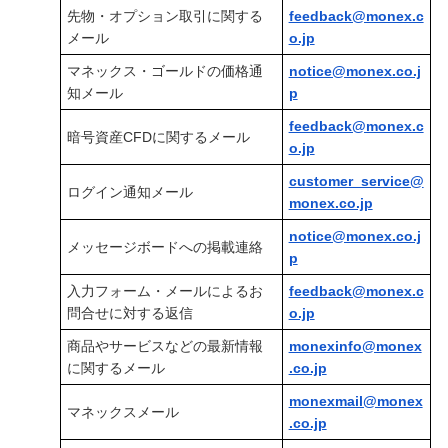
先物・オプション取引に関する
feedback@monex.c
メール
o.jp
マネックス・ゴールドの価格通
notice@monex.co.j
知メール
p
feedback@monex.c
暗号資産CFDに関するメール
o.jp
customer_service@
ログイン通知メール
monex.co.jp
notice@monex.co.j
メッセージボードへの掲載連絡
p
入力フォーム・メールによるお
feedback@monex.c
問合せに対する返信
o.jp
商品やサービスなどの最新情報
monexinfo@monex
に関するメール
.co.jp
monexmail@monex
マネックスメール
.co.jp