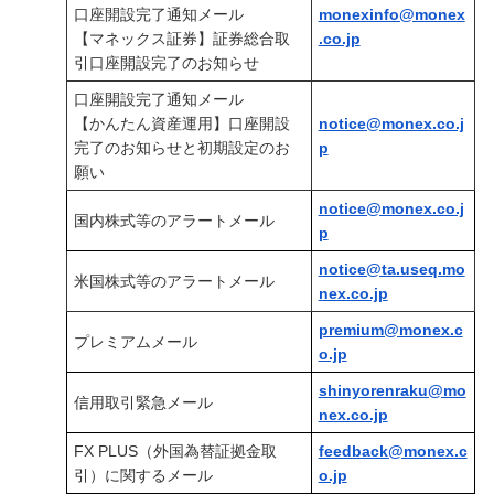
口座開設完了通知メール
monexinfo@monex
【マネックス証券】証券総合取
.co.jp
引口座開設完了のお知らせ
口座開設完了通知メール
【かんたん資産運用】口座開設
notice@monex.co.j
完了のお知らせと初期設定のお
p
願い
notice@monex.co.j
国内株式等のアラートメール
p
notice@ta.useq.mo
米国株式等のアラートメール
nex.co.jp
premium@monex.c
プレミアムメール
o.jp
shinyorenraku@mo
信用取引緊急メール
nex.co.jp
FX PLUS（外国為替証拠金取
feedback@monex.c
引）に関するメール
o.jp